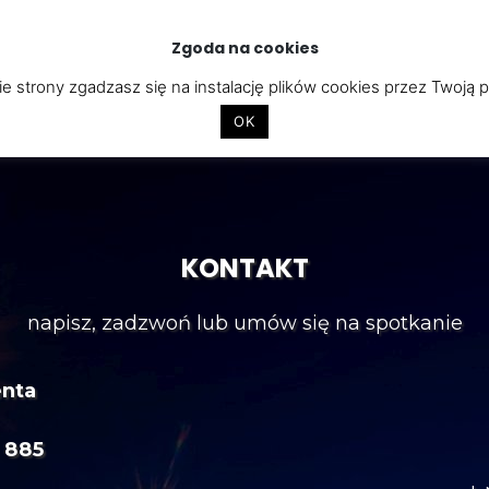
Zgoda na cookies
STRONY INTERNETOWE
APLIKACJE
CYBERBEZPIECZEŃST
e strony zgadzasz się na instalację plików cookies przez Twoją 
OK
KONTAKT
napisz, zadzwoń lub umów się na spotkanie
enta
 885