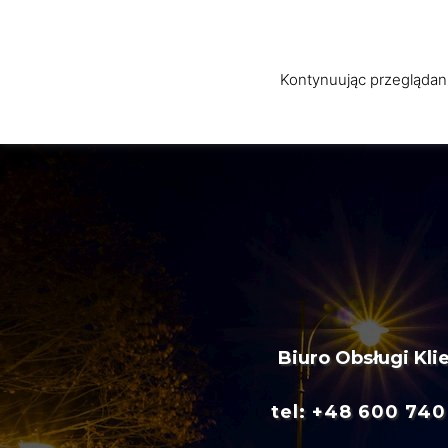
Skip
to
content
STRONA GŁÓWNA
Kontynuując przeglądani
Biuro Obsługi Kli
tel: +48 600 740