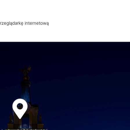
WO
OBSŁUGA INFORMATYCZNA
O FIRMIE
KONTAKT
przeglądarkę internetową