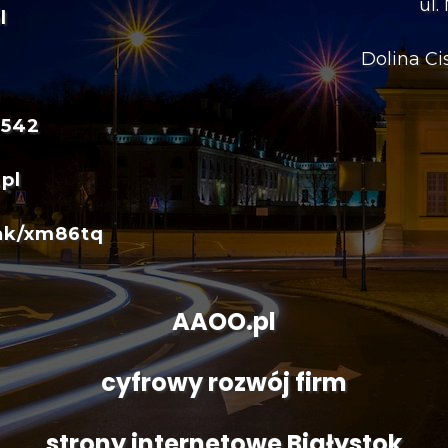
ul.
l
Dolina Ci
 542
pl
ink/xm86tq
AAOO.pl
cyfrowy rozwój firm
strony internetowe Białystok