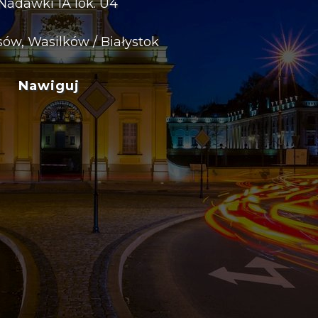
 Nadawki 1A lok. U4
sów, Wasilków / Białystok
Nawiguj