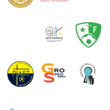
Akademia Podlaska w Białymstoku
Centrum Happy – Sieć żłobków i
Miejski Ośrodek Animacji Kultury w
(dawniej Niepaństwowa Wyższa Szkoła
przedszkoli
Zabłudowie
Pedagogiczna)
Ośrodek Kultury Juchnowiec Kościelny
Futbalo Białystok – klub sportowy
Klub Sportowy Piast Białystok
GroSped – spedycja, transport, logistyka
Miejska Biblioteka Publiczna w
Zabłudowie