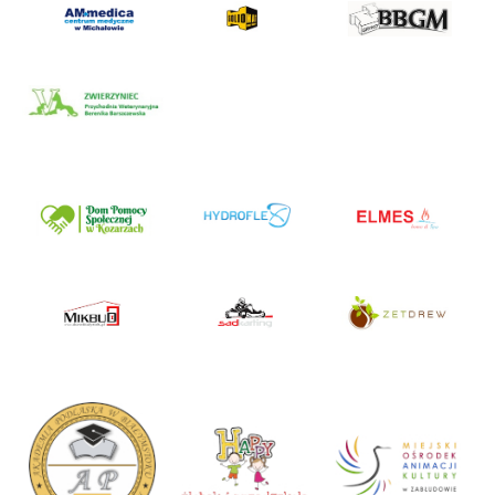
AM Medica Centrum Medyczne
Solidmat – prace drogowe
BBGM – roboty drogowe
Zwierzyniec – Przychodnia
Weterynaryjna
Dom Pomocy Społecznej w Kozarzach
Hydroflex – centrum hydroizolacji
Elmes – kominki, baseny, domowe spa,
okna, drzwi
MikBud – drzwi
SadKarting – tor kartingowy
ZetDrew – domy drewniane całoroczne