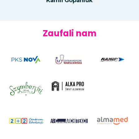
Kamil Gopaniuk
Zaufali nam
PKS Nova
Centrum Medyczne Warszawska
Ramis – biuro turystyczne, przewozy
autobusowe
Alka Pro – Świat Aluminium – Okna i
Drzwi
Zakład Fotograficzny Szymborski
2 plus 2 – Centrum Edukacji
ABC Architekci – biuro architektoniczne
Alma Med Stomatologia