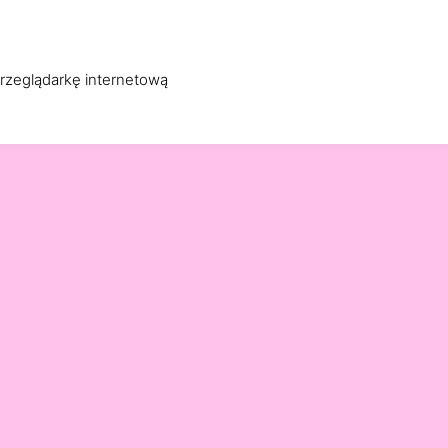
WO
OBSŁUGA INFORMATYCZNA
O FIRMIE
KONTAKT
przeglądarkę internetową