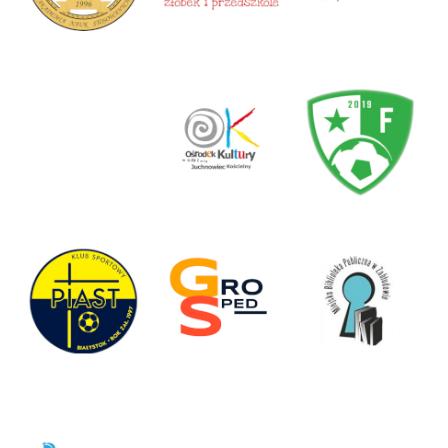
Akademia Podlaska w Białymstoku
Centrum Happy – Sieć żłobków i
Miejski Ośrodek Animacji Kultury w
(dawniej Niepaństwowa Wyższa Szkoła
przedszkoli
Zabłudowie
Pedagogiczna)
Ośrodek Kultury Juchnowiec Kościelny
Futbalo Białystok – klub sportowy
Klub Sportowy Piast Białystok
GroSped – spedycja, transport, logistyka
Miejska Biblioteka Publiczna w
Zabłudowie