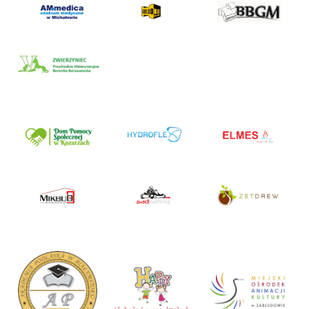
AM Medica Centrum Medyczne
Solidmat – prace drogowe
BBGM – roboty drogowe
Zwierzyniec – Przychodnia
Weterynaryjna
Dom Pomocy Społecznej w Kozarzach
Hydroflex – centrum hydroizolacji
Elmes – kominki, baseny, domowe spa,
okna, drzwi
MikBud – drzwi
SadKarting – tor kartingowy
ZetDrew – domy drewniane całoroczne