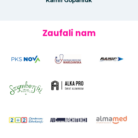
Kamil Gopaniuk
Zaufali nam
PKS Nova
Centrum Medyczne Warszawska
Ramis – biuro turystyczne, przewozy
autobusowe
Alka Pro – Świat Aluminium – Okna i
Drzwi
Zakład Fotograficzny Szymborski
2 plus 2 – Centrum Edukacji
ABC Architekci – biuro architektoniczne
Alma Med Stomatologia