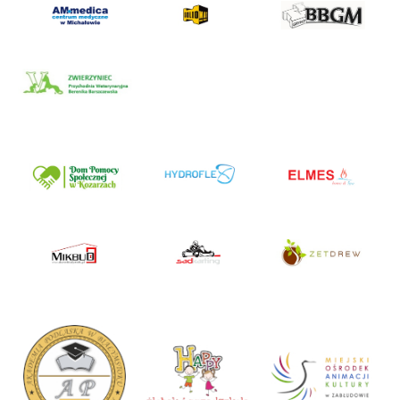
AM Medica Centrum Medyczne
Solidmat – prace drogowe
BBGM – roboty drogowe
Zwierzyniec – Przychodnia
Weterynaryjna
Dom Pomocy Społecznej w Kozarzach
Hydroflex – centrum hydroizolacji
Elmes – kominki, baseny, domowe spa,
okna, drzwi
MikBud – drzwi
SadKarting – tor kartingowy
ZetDrew – domy drewniane całoroczne