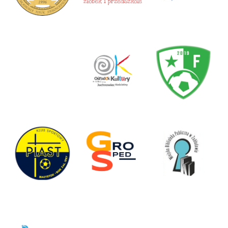
Akademia Podlaska w Białymstoku
Centrum Happy – Sieć żłobków i
Miejski Ośrodek Animacji Kultury w
(dawniej Niepaństwowa Wyższa Szkoła
przedszkoli
Zabłudowie
Pedagogiczna)
Ośrodek Kultury Juchnowiec Kościelny
Futbalo Białystok – klub sportowy
Klub Sportowy Piast Białystok
GroSped – spedycja, transport, logistyka
Miejska Biblioteka Publiczna w
Zabłudowie