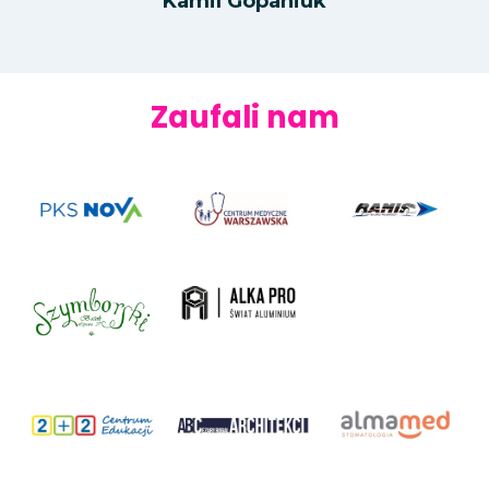
Kamil Gopaniuk
Zaufali nam
PKS Nova
Centrum Medyczne Warszawska
Ramis – biuro turystyczne, przewozy
autobusowe
Alka Pro – Świat Aluminium – Okna i
Drzwi
Zakład Fotograficzny Szymborski
2 plus 2 – Centrum Edukacji
ABC Architekci – biuro architektoniczne
Alma Med Stomatologia