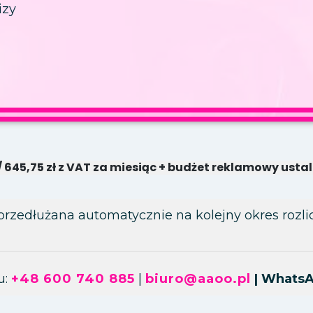
izy
 / 645,75 zł z VAT za miesiąc + budżet reklamowy ust
przedłużana automatycznie na kolejny okres rozli
u:
+48 600 740 885
|
biuro@aaoo.pl
| Whats