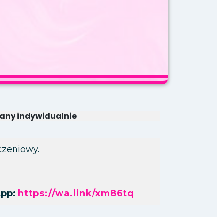
alany indywidualnie
czeniowy.
App:
https://wa.link/xm86tq