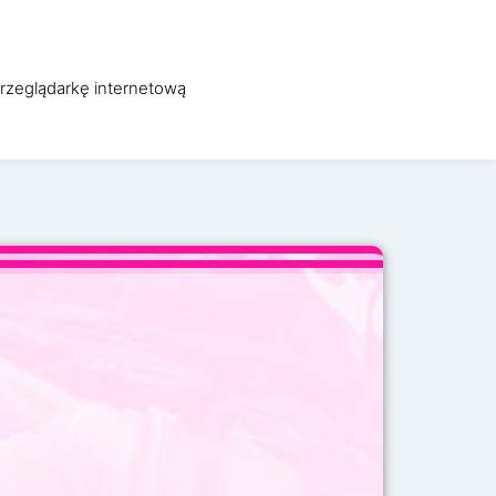
WO
OBSŁUGA INFORMATYCZNA
O FIRMIE
KONTAKT
przeglądarkę internetową