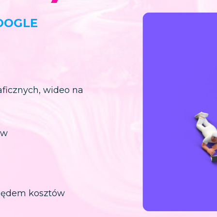
OOGLE
aficznych, wideo na
ów
lędem kosztów