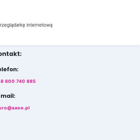
WO
OBSŁUGA INFORMATYCZNA
O FIRMIE
KONTAKT
przeglądarkę internetową
ontakt:
elefon:
8 600 740 885
-mail:
uro@aaoo.pl