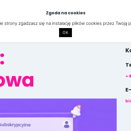
Zgoda na cookies
STRONY INTERNETOWE
APLIKACJE
CYBERBEZPIECZEŃST
e strony zgadzasz się na instalację plików cookies przez Twoją 
OK
:
K
T
owa
+4
E
bi