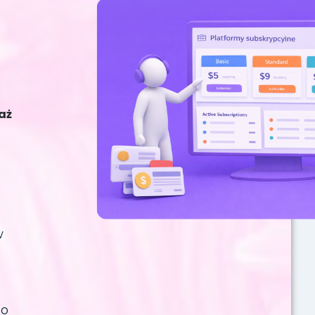
aż
w
go