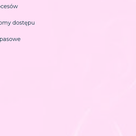
rocesów
iomy dostępu
apasowe