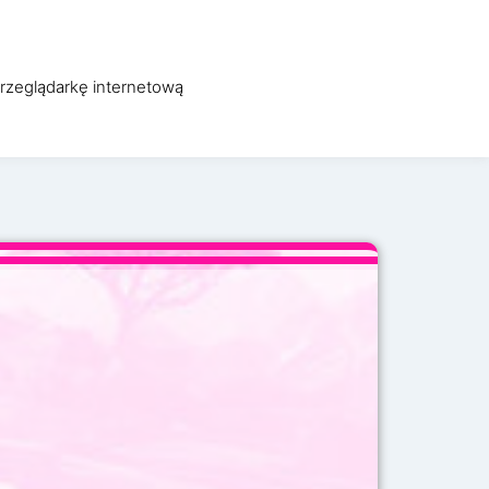
WO
OBSŁUGA INFORMATYCZNA
O FIRMIE
KONTAKT
przeglądarkę internetową