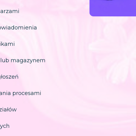
larzami
owiadomienia
ikami
M lub magazynem
głoszeń
ania procesami
ziałów
nych