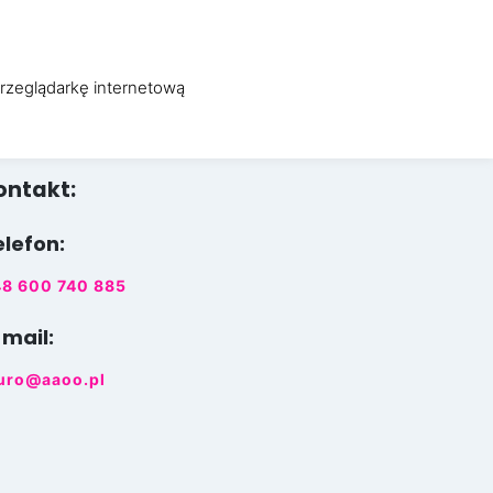
WO
OBSŁUGA INFORMATYCZNA
O FIRMIE
KONTAKT
przeglądarkę internetową
ontakt:
elefon:
8 600 740 885
-mail:
uro@aaoo.pl