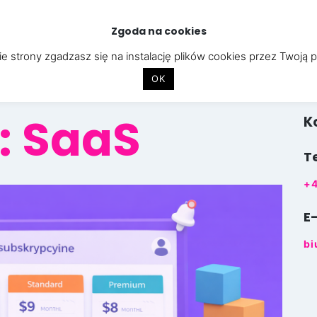
Zgoda na cookies
STRONY INTERNETOWE
APLIKACJE
CYBERBEZPIECZEŃST
e strony zgadzasz się na instalację plików cookies przez Twoją 
OK
:
SaaS
K
T
+4
E
bi