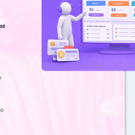
aż
w
go